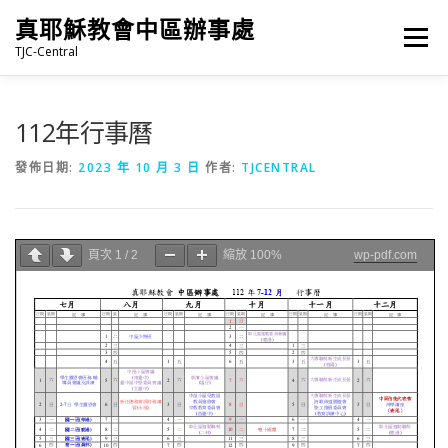
跳
真耶穌教會中區辦事處
至
選單
主
TJC-Central
要
內
容
最新消息
專題|多媒體
報名專區/資料填報
112年行事曆
發佈日期:
2023 年 10 月 3 日
作者:
TJCENTRAL
福音車借用與回饋
福音中心
網站連結
頁次
1
/
2
縮放
100%
wp-pdf.com