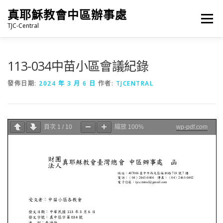
跳
真耶穌教會中區辦事處
至
選單
主
TJC-Central
要
內
容
最新消息
專題|多媒體
報名專區/資料填報
113-034中苗小區會議紀錄
發佈日期:
2024 年 3 月 6 日
作者:
TJCENTRAL
福音車借用與回饋
福音中心
網站連結
頁次
1
/
10
縮放
100%
wp-pdf.com