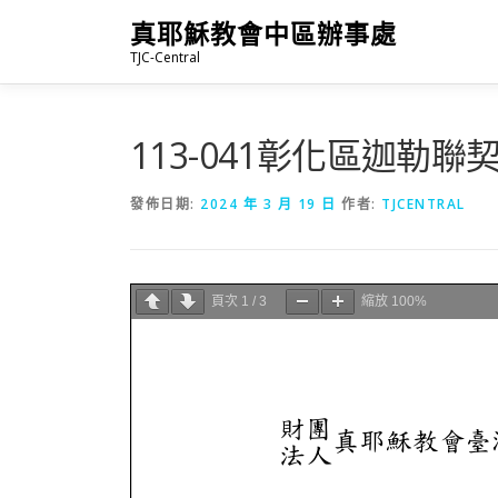
跳
真耶穌教會中區辦事處
至
TJC-Central
主
要
內
容
113-041彰化區迦勒
發佈日期:
2024 年 3 月 19 日
作者:
TJCENTRAL
頁次
1
/
3
縮放
100%