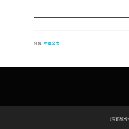
分類:
中區公文
《真耶穌教會