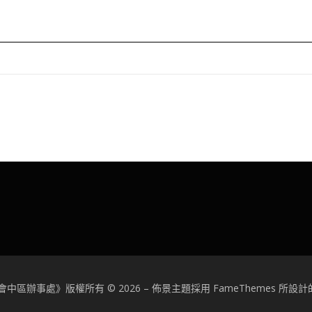
中區辦事處》版權所有 © 2026
–
佈景主題採用 FameThemes 所設