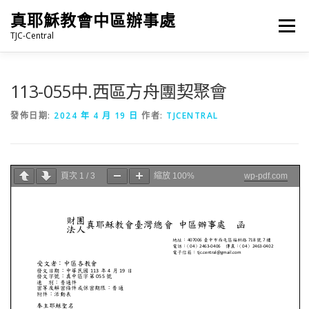
跳
真耶穌教會中區辦事處
至
選單
主
TJC-Central
要
內
容
最新消息
專題|多媒體
報名專區/資料填報
113-055中.西區方舟團契聚會
發佈日期:
2024 年 4 月 19 日
作者:
TJCENTRAL
福音車借用與回饋
福音中心
網站連結
頁次
1
/
3
縮放
100%
wp-pdf.com