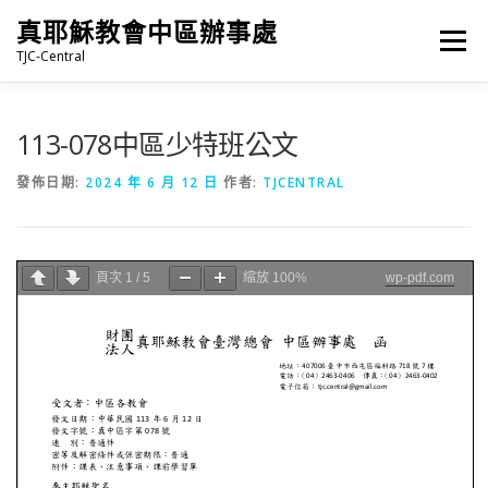
跳
真耶穌教會中區辦事處
至
選單
主
TJC-Central
要
內
容
最新消息
專題|多媒體
報名專區/資料填報
113-078中區少特班公文
發佈日期:
2024 年 6 月 12 日
作者:
TJCENTRAL
福音車借用與回饋
福音中心
網站連結
頁次
1
/
5
縮放
100%
wp-pdf.com