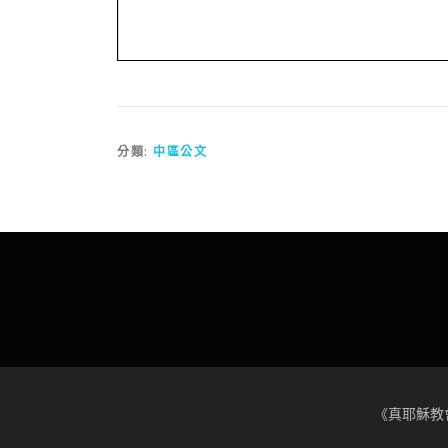
分類:
中區公文
《真耶穌教會