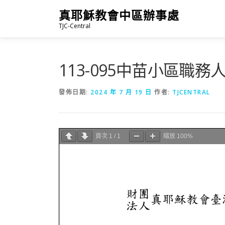
跳
真耶穌教會中區辦事處
至
TJC-Central
主
要
內
容
113-095中苗小區職
發佈日期:
2024 年 7 月 19 日
作者:
TJCENTRAL
頁次
1
/
1
縮放
100%