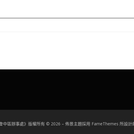
中區辦事處》版權所有 © 2026
–
佈景主題採用 FameThemes 所設