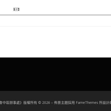
中區辦事處》版權所有 © 2026
–
佈景主題採用 FameThemes 所設