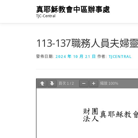
跳
真耶穌教會中區辦事處
至
TJC-Central
主
要
內
容
113-137職務人員夫婦
發佈日期:
2024 年 10 月 21 日
作者:
TJCENTRAL
頁次
1
/
2
縮放
100%