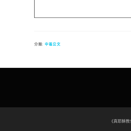
分類:
中區公文
《真耶穌教會