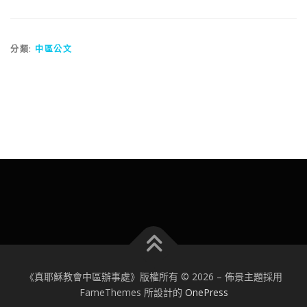
分類:
中區公文
《真耶穌教會中區辦事處》版權所有 © 2026
–
佈景主題採用
FameThemes 所設計的
OnePress