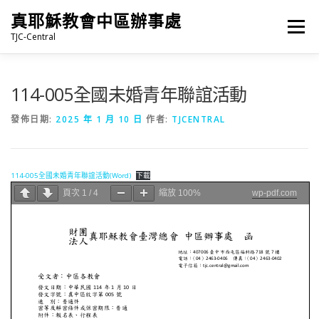
跳
真耶穌教會中區辦事處
至
選單
主
TJC-Central
要
內
容
最新消息
專題|多媒體
報名專區/資料填報
114-005全國未婚青年聯誼活動
發佈日期:
2025 年 1 月 10 日
作者:
TJCENTRAL
福音車借用與回饋
福音中心
網站連結
114-005全國未婚青年聯誼活動(Word)
下載
頁次
1
/
4
縮放
100%
wp-pdf.com