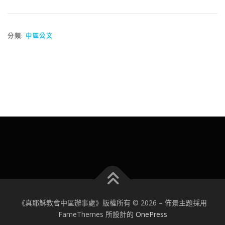
分類:
中區公文
《真耶穌教會中區辦事處》版權所有 © 2026
–
佈景主題採用
FameThemes 所設計的
OnePress