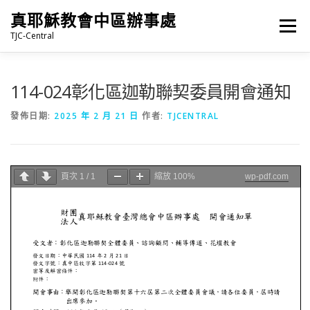
跳
真耶穌教會中區辦事處
至
選單
主
TJC-Central
要
內
容
最新消息
專題|多媒體
報名專區/資料填報
114-024彰化區迦勒聯契委員開會通知
發佈日期:
2025 年 2 月 21 日
作者:
TJCENTRAL
福音車借用與回饋
福音中心
網站連結
頁次
1
/
1
縮放
100%
wp-pdf.com