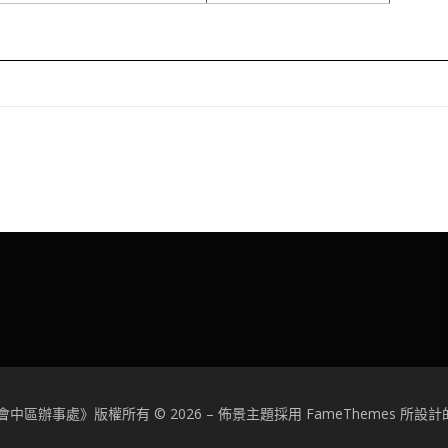
中區辦事處》版權所有 © 2026
–
佈景主題採用 FameThemes 所設