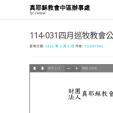
跳
真耶穌教會中區辦事處
至
TJC-Central
主
要
內
容
114-031四月巡牧教會
發佈日期:
2025 年 3 月 3 日
作者:
TJCENTRAL
頁次
1
/
1
縮放
100%