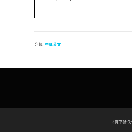
分類:
中區公文
《真耶穌教會