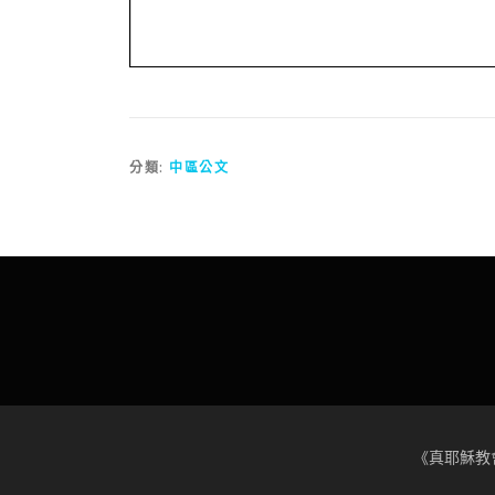
分類:
中區公文
《真耶穌教會