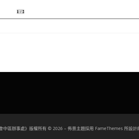
中區辦事處》版權所有 © 2026
–
佈景主題採用 FameThemes 所設