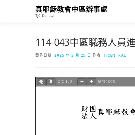
跳
真耶穌教會中區辦事處
至
TJC-Central
主
要
內
容
114-043中區職務人員
發佈日期:
2025 年 3 月 25 日
作者:
TJCENTRAL
頁次
1
/
2
縮放
100%