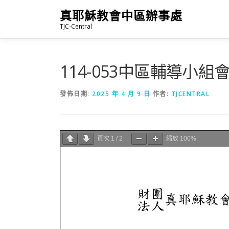
跳
真耶穌教會中區辦事處
至
TJC-Central
主
要
內
容
114-053中區輔導小組
發佈日期:
2025 年 4 月 9 日
作者:
TJCENTRAL
頁次
1
/
2
縮放
100%