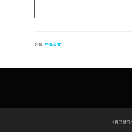
分類:
中區公文
《真耶穌教會