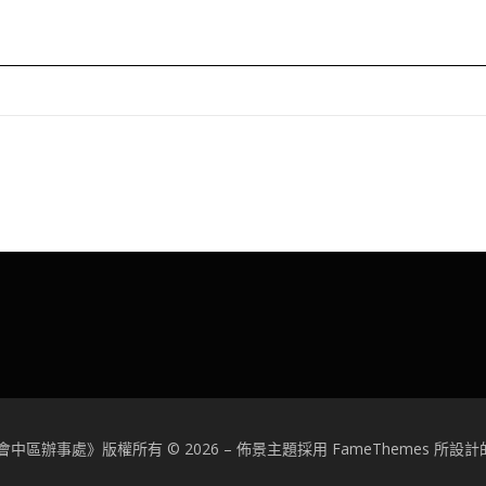
中區辦事處》版權所有 © 2026
–
佈景主題採用 FameThemes 所設