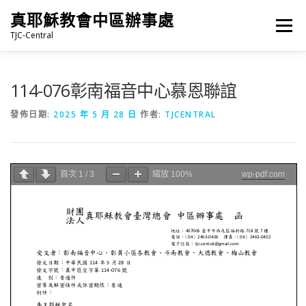
跳
真耶穌教會中區辦事處
至
選單
主
TJC-Central
要
內
容
最新消息
專題|多媒體
報名專區/資料填報
114-076彰南福音中心慕恩聯誼
發佈日期:
2025 年 5 月 28 日
作者:
TJCENTRAL
福音車借用與回饋
福音中心
網站連結
頁次
1
/
3
縮放
100%
wp-pdf.com