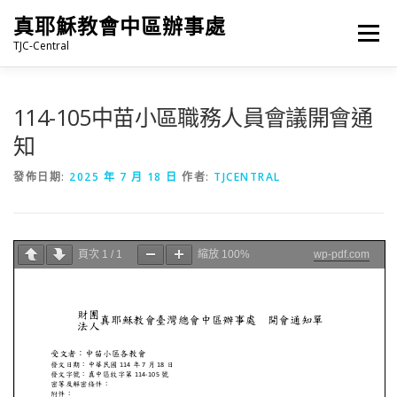
跳
真耶穌教會中區辦事處
至
選單
主
TJC-Central
要
內
容
最新消息
專題|多媒體
報名專區/資料填報
114-105中苗小區職務人員會議開會通
知
福音車借用與回饋
福音中心
網站連結
發佈日期:
2025 年 7 月 18 日
作者:
TJCENTRAL
頁次
1
/
1
縮放
100%
wp-pdf.com