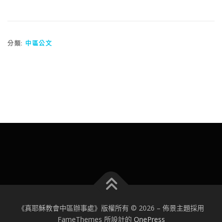
分類:
中區公文
《真耶穌教會中區辦事處》版權所有 © 2026
–
佈景主題採用
FameThemes 所設計的
OnePress