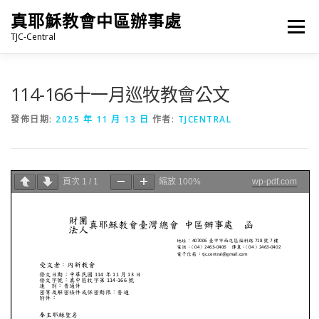
跳
真耶穌教會中區辦事處
至
選單
主
TJC-Central
要
內
容
最新消息
專題|多媒體
報名專區/資料填報
114-166十一月巡牧教會公文
發佈日期:
2025 年 11 月 13 日
作者:
TJCENTRAL
福音車借用與回饋
福音中心
網站連結
頁次
1
/
1
縮放
100%
wp-pdf.com