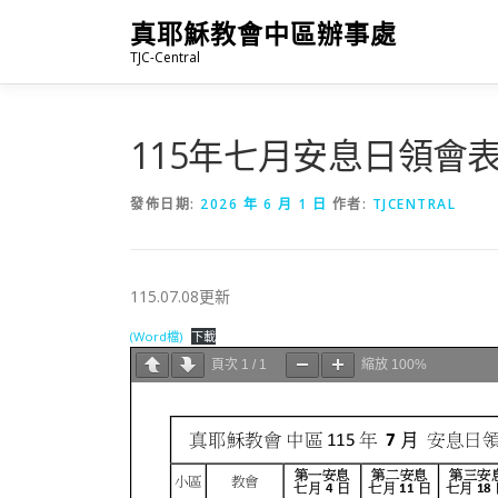
跳
真耶穌教會中區辦事處
至
TJC-Central
主
要
內
容
115年七月安息日領會
發佈日期:
2026 年 6 月 1 日
作者:
TJCENTRAL
115.07.08更新
(Word檔)
下載
頁次
1
/
1
縮放
100%