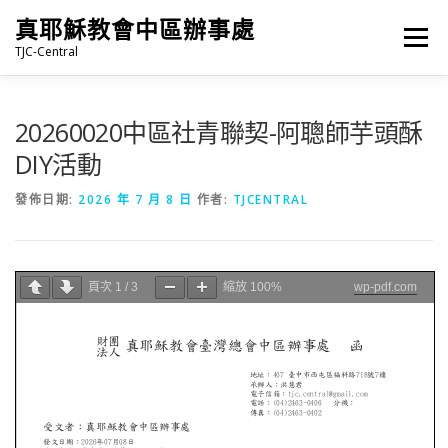
跳
真耶穌教會中區辦事處
至
選單
主
TJC-Central
要
內
容
最新消息
專題|多媒體
報名專區/資料填報
20260020中區社青聯契-阿聰師芋頭酥
DIY活動
福音車借用與回饋
福音中心
網站連結
發佈日期:
2026 年 7 月 8 日
作者:
TJCENTRAL
頁次
1
/
3
縮放
100%
wp-pdf.com