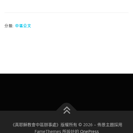
分類:
中區公文
《真耶穌教會中區辦事處》版權所有 © 2026
–
佈景主題採用
FameThemes 所設計的
OnePress