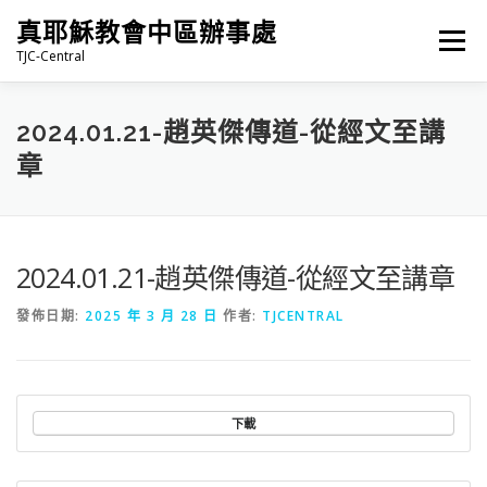
跳
真耶穌教會中區辦事處
至
選單
主
TJC-Central
要
內
容
最新消息
專題|多媒體
報名專區/資料填報
2024.01.21-趙英傑傳道-從經文至講
章
福音車借用與回饋
福音中心
網站連結
2024.01.21-趙英傑傳道-從經文至講章
發佈日期:
2025 年 3 月 28 日
作者:
TJCENTRAL
下載