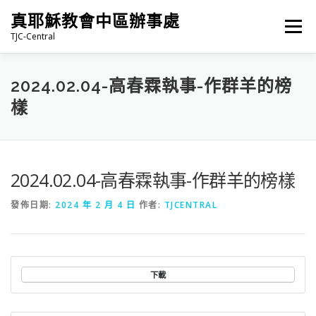
跳
真耶穌教會中區辦事處
至
選單
主
TJC-Central
要
內
容
最新消息
專題|多媒體
報名專區/資料填報
2024.02.04-高春霖執事-作群羊的榜
樣
福音車借用與回饋
福音中心
網站連結
2024.02.04-高春霖執事-作群羊的榜樣
發佈日期:
2024 年 2 月 4 日
作者:
TJCENTRAL
下載