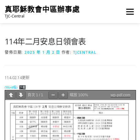
跳
真耶穌教會中區辦事處
至
選單
主
TJC-Central
要
內
容
最新消息
專題|多媒體
報名專區/資料填報
114年二月安息日領會表
發佈日期:
2025 年 1 月 2 日
作者:
TJCENTRAL
福音車借用與回饋
福音中心
網站連結
114.02.14更新
(Word檔)
下載
頁次
1
/
1
縮放
100%
wp-pdf.com