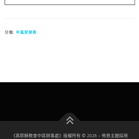
分類:
中區安排表
《真耶穌教會中區辦事處》版權所有 © 2026
–
佈景主題採用