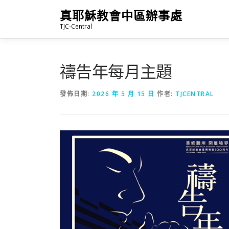
跳
真耶穌教會中區辦事處
至
TJC-Central
主
要
內
容
禱告年每月主題
發佈日期:
2026 年 5 月 15 日
作者:
TJCENTRAL