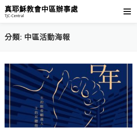
跳
真耶穌教會中區辦事處
至
選單
主
TJC-Central
要
內
容
最新消息
專題|多媒體
報名專區/資料填報
分類:
中區活動海報
福音車借用與回饋
福音中心
網站連結