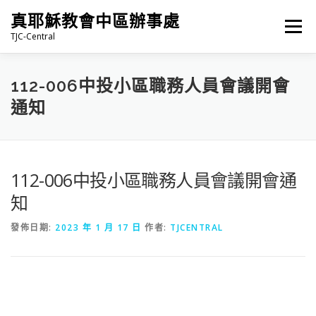
跳
真耶穌教會中區辦事處
至
選單
主
TJC-Central
要
內
容
最新消息
專題|多媒體
報名專區/資料填報
112-006中投小區職務人員會議開會
通知
福音車借用與回饋
福音中心
網站連結
112-006中投小區職務人員會議開會通
知
發佈日期:
2023 年 1 月 17 日
作者:
TJCENTRAL