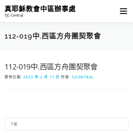
跳
真耶穌教會中區辦事處
至
選單
主
TJC-Central
要
內
容
最新消息
專題|多媒體
報名專區/資料填報
112-019中.西區方舟團契聚會
福音車借用與回饋
福音中心
網站連結
112-019中.西區方舟團契聚會
發佈日期:
2023 年 2 月 17 日
作者:
TJCENTRAL
下載
25