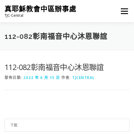
跳
真耶穌教會中區辦事處
至
選單
主
TJC-Central
要
內
容
最新消息
專題|多媒體
報名專區/資料填報
112-082彰南福音中心沐恩聯誼
福音車借用與回饋
福音中心
網站連結
112-082彰南福音中心沐恩聯誼
發佈日期:
2023 年 6 月 15 日
作者:
TJCENTRAL
下載
76