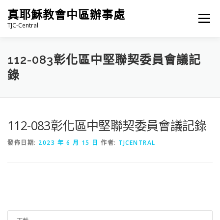
跳
真耶穌教會中區辦事處
至
選單
主
TJC-Central
要
內
容
最新消息
專題|多媒體
報名專區/資料填報
112-083彰化區中堅聯契委員會議記
錄
福音車借用與回饋
福音中心
網站連結
112-083彰化區中堅聯契委員會議記錄
發佈日期:
2023 年 6 月 15 日
作者:
TJCENTRAL