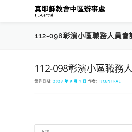
跳
真耶穌教會中區辦事處
至
TJC-Central
主
要
內
112-098彰濱小區職務人員
容
112-098彰濱小區職
發佈日期:
2023 年 8 月 1 日
作者:
TJCENTRAL
下載