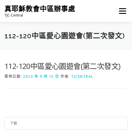
跳
真耶穌教會中區辦事處
至
選單
主
TJC-Central
要
內
容
最新消息
專題|多媒體
報名專區/資料填報
112-120中區愛心園遊會(第二次發文)
福音車借用與回饋
福音中心
網站連結
112-120中區愛心園遊會(第二次發文)
發佈日期:
2023 年 9 月 15 日
作者:
TJCENTRAL
下載
69