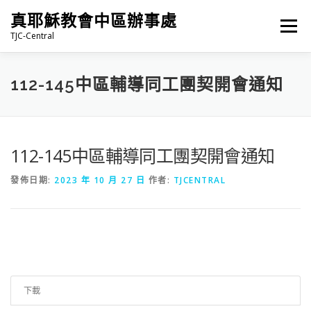
跳
真耶穌教會中區辦事處
至
選單
主
TJC-Central
要
內
容
最新消息
專題|多媒體
報名專區/資料填報
112-145中區輔導同工團契開會通知
福音車借用與回饋
福音中心
網站連結
112-145中區輔導同工團契開會通知
發佈日期:
2023 年 10 月 27 日
作者:
TJCENTRAL
下載
23