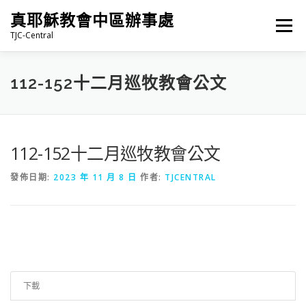
跳
真耶穌教會中區辦事處
至
選單
主
TJC-Central
要
內
容
最新消息
專題|多媒體
報名專區/資料填報
112-152十二月巡牧教會公文
福音車借用與回饋
福音中心
網站連結
112-152十二月巡牧教會公文
發佈日期:
2023 年 11 月 8 日
作者:
TJCENTRAL
下載
27