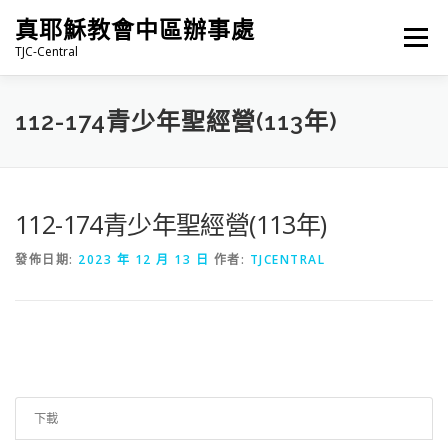
跳
真耶穌教會中區辦事處
至
選單
主
TJC-Central
要
內
容
最新消息
專題|多媒體
報名專區/資料填報
112-174青少年聖經營(113年)
福音車借用與回饋
福音中心
網站連結
112-174青少年聖經營(113年)
發佈日期:
2023 年 12 月 13 日
作者:
TJCENTRAL
下載
105