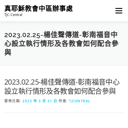
跳
真耶穌教會中區辦事處
至
選單
主
TJC-Central
要
內
容
最新消息
專題|多媒體
報名專區/資料填報
2023.02.25-楊佳聲傳道-彰南福音中
心設立執行情形及各教會如何配合參
與
福音車借用與回饋
福音中心
網站連結
2023.02.25-楊佳聲傳道-彰南福音中心
設立執行情形及各教會如何配合參與
發佈日期:
2023 年 3 月 31 日
作者:
TJCENTRAL